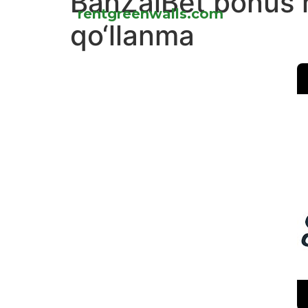
BanZaiBet bonus m
rentgreenwalls.com
qo‘llanma