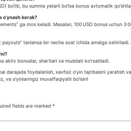
D) bo‘lib, bu summa yetarli bo‘lsa bonus avtomatik qo‘shila
a o‘ynash kerak?
ements” ga mos keladi. Masalan, 100 USD bonus uchun 3 000
nt payouts” tanlansa bir necha soat ichida amalga oshiriladi.
nmi?
a aktiv bonuslar, shartlari va muddati ko‘rsatiladi.
darajada foydalanish, xavfsiz o‘yin tajribasini yaratish va
 va o‘yinlaringiz muvaffaqiyatli bo‘lsin!
uired fields are marked
*