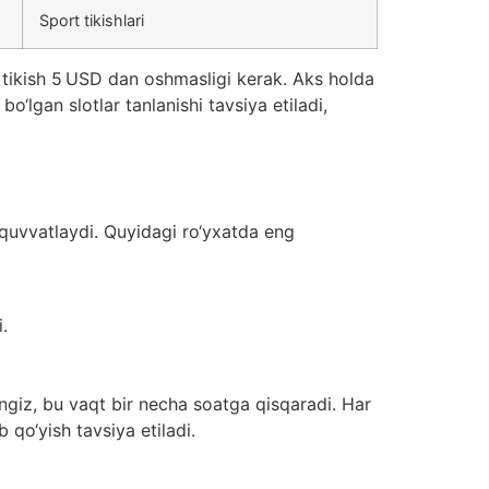
Sport tikishlari
 tikish 5 USD dan oshmasligi kerak. Aks holda
‘lgan slotlar tanlanishi tavsiya etiladi,
‑quvvatlaydi. Quyidagi ro‘yxatda eng
.
angiz, bu vaqt bir necha soatga qisqaradi. Har
 qo‘yish tavsiya etiladi.