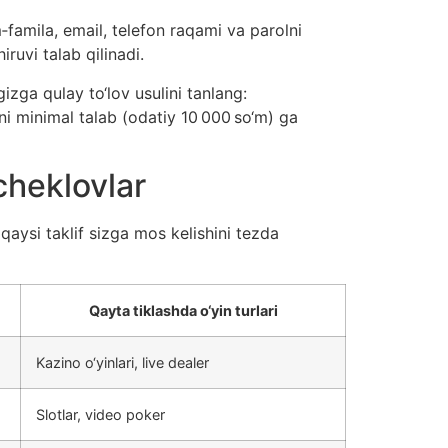
‑famila, email, telefon raqami va parolni
ruvi talab qilinadi.
izga qulay to‘lov usulini tanlang:
ni minimal talab (odatiy 10 000 so‘m) ga
cheklovlar
 qaysi taklif sizga mos kelishini tezda
Qayta tiklashda o‘yin turlari
Kazino o‘yinlari, live dealer
Slotlar, video poker