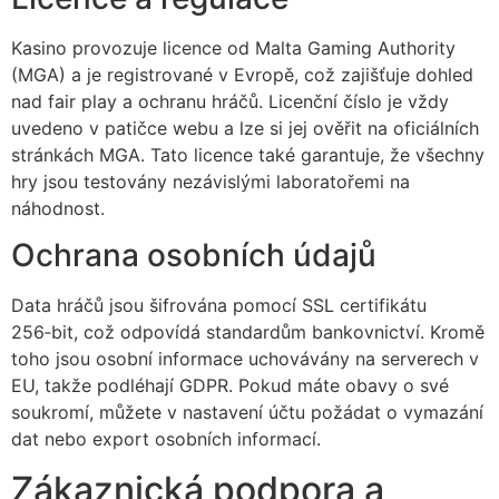
Kasino provozuje licence od Malta Gaming Authority
(MGA) a je registrované v Evropě, což zajišťuje dohled
nad fair play a ochranu hráčů. Licenční číslo je vždy
uvedeno v patičce webu a lze si jej ověřit na oficiálních
stránkách MGA. Tato licence také garantuje, že všechny
hry jsou testovány nezávislými laboratořemi na
náhodnost.
Ochrana osobních údajů
Data hráčů jsou šifrována pomocí SSL certifikátu
256‑bit, což odpovídá standardům bankovnictví. Kromě
toho jsou osobní informace uchovávány na serverech v
EU, takže podléhají GDPR. Pokud máte obavy o své
soukromí, můžete v nastavení účtu požádat o vymazání
dat nebo export osobních informací.
Zákaznická podpora a