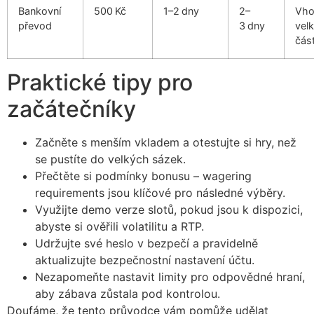
Bankovní
500 Kč
1–2 dny
2–
Vho
převod
3 dny
vel
čás
Praktické tipy pro
začátečníky
Začněte s menším vkladem a otestujte si hry, než
se pustíte do velkých sázek.
Přečtěte si podmínky bonusu – wagering
requirements jsou klíčové pro následné výběry.
Využijte demo verze slotů, pokud jsou k dispozici,
abyste si ověřili volatilitu a RTP.
Udržujte své heslo v bezpečí a pravidelně
aktualizujte bezpečnostní nastavení účtu.
Nezapomeňte nastavit limity pro odpovědné hraní,
aby zábava zůstala pod kontrolou.
Doufáme, že tento průvodce vám pomůže udělat