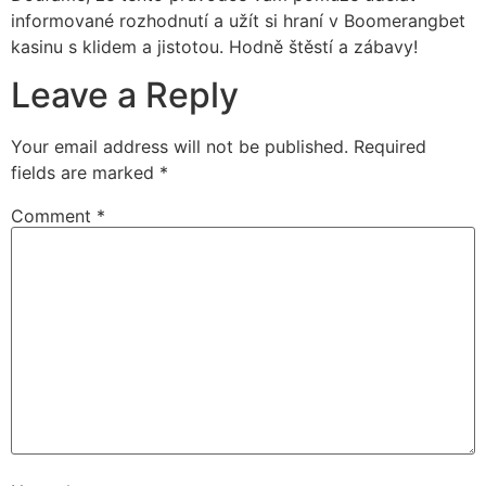
informované rozhodnutí a užít si hraní v Boomerangbet
kasinu s klidem a jistotou. Hodně štěstí a zábavy!
Leave a Reply
Your email address will not be published.
Required
fields are marked
*
Comment
*