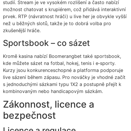
studií. Stream je ve vysokém rozlišení a často nabízí
možnost chatovat s krupiérem, což přidává interaktivní
prvek. RTP (návratnost hráči) u live her je obvykle vyšší
než u běžných slotů, takže je to dobrá volba pro
zkušenější hráče.
Sportsbook – co sázet
Kromě kasina nabízí Boomerangbet také sportsbook,
kde můžete sázet na fotbal, hokej, tenis i e‑sporty.
Kurzy jsou konkurenceschopné a platforma podporuje
live sázení během zápasu. Pro nováčky je vhodné začít
s jednoduchými sázkami typu 1X2 a postupně přejít k
kombinovaným nebo handicapovým sázkám.
Zákonnost, licence a
bezpečnost
Licence a regulace