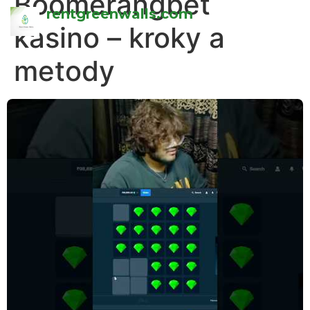
Boomerangbet
rentgreenwalls.com
kasino – kroky a
metody