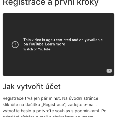
Registrace a první kroky
Jak vytvořit účet
Registrace trvá jen pár minut. Na úvodní stránce
klikněte na tlačítko „Registrace“, zadejte e‑mail,
vytvořte heslo a potvrďte souhlas s podmínkami. Po