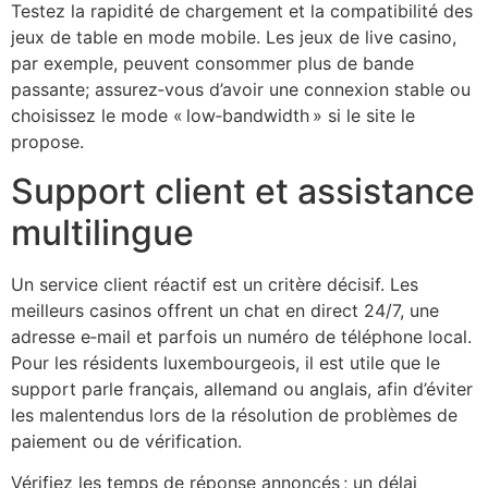
Testez la rapidité de chargement et la compatibilité des
jeux de table en mode mobile. Les jeux de live casino,
par exemple, peuvent consommer plus de bande
passante; assurez‑vous d’avoir une connexion stable ou
choisissez le mode « low‑bandwidth » si le site le
propose.
Support client et assistance
multilingue
Un service client réactif est un critère décisif. Les
meilleurs casinos offrent un chat en direct 24/7, une
adresse e‑mail et parfois un numéro de téléphone local.
Pour les résidents luxembourgeois, il est utile que le
support parle français, allemand ou anglais, afin d’éviter
les malentendus lors de la résolution de problèmes de
paiement ou de vérification.
Vérifiez les temps de réponse annoncés ; un délai