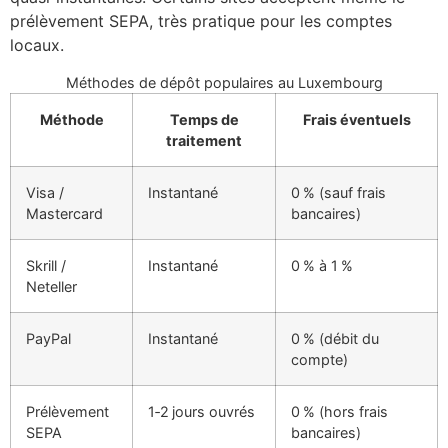
prélèvement SEPA, très pratique pour les comptes
locaux.
Méthodes de dépôt populaires au Luxembourg
Méthode
Temps de
Frais éventuels
traitement
Visa /
Instantané
0 % (sauf frais
Mastercard
bancaires)
Skrill /
Instantané
0 % à 1 %
Neteller
PayPal
Instantané
0 % (débit du
compte)
Prélèvement
1‑2 jours ouvrés
0 % (hors frais
SEPA
bancaires)