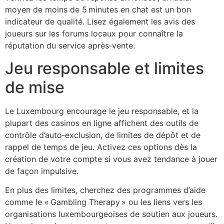
moyen de moins de 5 minutes en chat est un bon
indicateur de qualité. Lisez également les avis des
joueurs sur les forums locaux pour connaître la
réputation du service après‑vente.
Jeu responsable et limites
de mise
Le Luxembourg encourage le jeu responsable, et la
plupart des casinos en ligne affichent des outils de
contrôle d’auto‑exclusion, de limites de dépôt et de
rappel de temps de jeu. Activez ces options dès la
création de votre compte si vous avez tendance à jouer
de façon impulsive.
En plus des limites, cherchez des programmes d’aide
comme le « Gambling Therapy » ou les liens vers les
organisations luxembourgeoises de soutien aux joueurs.