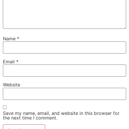
Name
*
Email
*
Website
Save my name, email, and website in this browser for
the next time I comment.