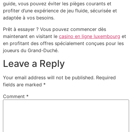
guide, vous pouvez éviter les pièges courants et
profiter d’une expérience de jeu fluide, sécurisée et
adaptée à vos besoins.
Prêt à essayer ? Vous pouvez commencer dès
maintenant en visitant le
casino en ligne luxembourg
et
en profitant des offres spécialement conçues pour les
joueurs du Grand-Duché.
Leave a Reply
Your email address will not be published.
Required
fields are marked
*
Comment
*