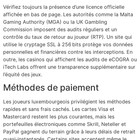
Vérifiez toujours la présence d’une licence officielle
affichée en bas de page. Les autorités comme la Malta
Gaming Authority (MGA) ou la UK Gambling
Commission imposent des audits réguliers et un
contrôle du taux de retour au joueur (RTP). Un site qui
utilise le cryptage SSL à 256 bits protège vos données
personnelles et financières contre les interceptions. En
outre, les casinos qui affichent les audits de eCOGRA ou
iTech Labs offrent une transparence supplémentaire sur
l’équité des jeux.
Méthodes de paiement
Les joueurs luxembourgeois privilégient les méthodes
rapides et sans frais cachés. Les cartes Visa et
Mastercard restent les plus courantes, mais les
portefeuilles électroniques comme Skrill, Neteller et
PayPal gagnent du terrain grâce à leurs délais de retrait
quasi‑instantanés. Certains sites acceptent même le