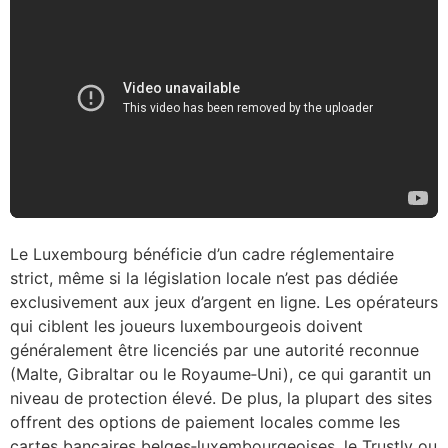
Le Luxembourg bénéficie d’un cadre réglementaire
strict, même si la législation locale n’est pas dédiée
exclusivement aux jeux d’argent en ligne. Les opérateurs
qui ciblent les joueurs luxembourgeois doivent
généralement être licenciés par une autorité reconnue
(Malte, Gibraltar ou le Royaume‑Uni), ce qui garantit un
niveau de protection élevé. De plus, la plupart des sites
offrent des options de paiement locales comme les
cartes bancaires belges‑luxembourgeoises, le Trustly ou