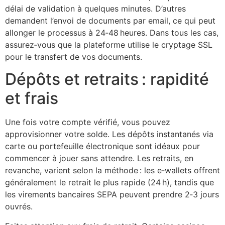
délai de validation à quelques minutes. D’autres
demandent l’envoi de documents par email, ce qui peut
allonger le processus à 24‑48 heures. Dans tous les cas,
assurez‑vous que la plateforme utilise le cryptage SSL
pour le transfert de vos documents.
Dépôts et retraits : rapidité
et frais
Une fois votre compte vérifié, vous pouvez
approvisionner votre solde. Les dépôts instantanés via
carte ou portefeuille électronique sont idéaux pour
commencer à jouer sans attendre. Les retraits, en
revanche, varient selon la méthode : les e‑wallets offrent
généralement le retrait le plus rapide (24 h), tandis que
les virements bancaires SEPA peuvent prendre 2‑3 jours
ouvrés.