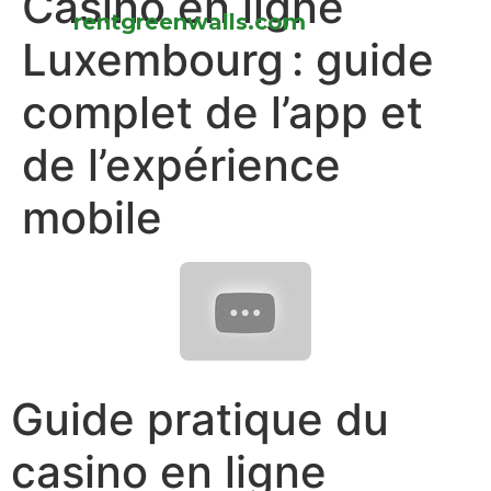
Casino en ligne
rentgreenwalls.com
Luxembourg : guide
complet de l’app et
de l’expérience
mobile
Guide pratique du
casino en ligne