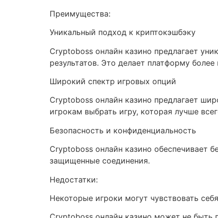
Преимущества:
Уникальный подход к криптокэшбэку
Cryptoboss онлайн казино предлагает уни
результатов. Это делает платформу более
Широкий спектр игровых опций
Cryptoboss онлайн казино предлагает шир
игрокам выбрать игру, которая лучше все
Безопасность и конфиденциальность
Cryptoboss онлайн казино обеспечивает 
защищенные соединения.
Недостатки:
Некоторые игроки могут чувствовать себ
Cryptoboss онлайн казино может не быть