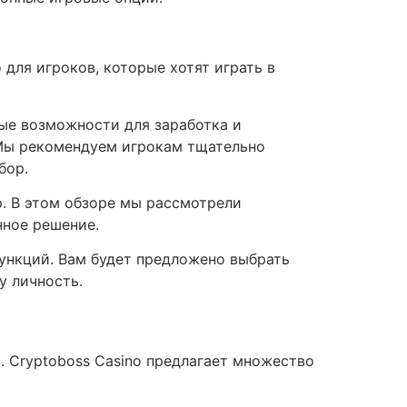
 для игроков, которые хотят играть в
вые возможности для заработка и
 Мы рекомендуем игрокам тщательно
бор.
р. В этом обзоре мы рассмотрели
нное решение.
функций. Вам будет предложено выбрать
у личность.
р. Cryptoboss Casino предлагает множество