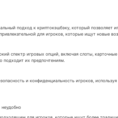
кальный подход к криптокэшбэку, который позволяет и
 привлекательной для игроков, которые ищут новые во
окий спектр игровых опций, включая слоты, карточные 
го подходит их предпочтениям.
безопасность и конфиденциальность игроков, использу
я неудобно
 подходящим для игроков, которые ищут более традиц