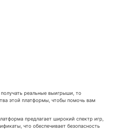
 получать реальные выигрыши, то
тва этой платформы, чтобы помочь вам
Платформа предлагает широкий спектр игр,
тификаты, что обеспечивает безопасность