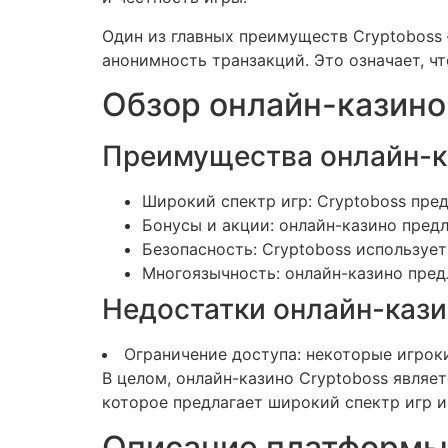
Один из главных преимуществ Cryptoboss 
анонимность транзакций. Это означает, чт
Обзор онлайн-казино
Преимущества онлайн-к
Широкий спектр игр: Cryptoboss предл
Бонусы и акции: онлайн-казино предл
Безопасность: Cryptoboss используе
Многоязычность: онлайн-казино пред
Недостатки онлайн-кази
Ограничение доступа: некоторые игроки
В целом, онлайн-казино Cryptoboss являе
которое предлагает широкий спектр игр и
Описание платформы