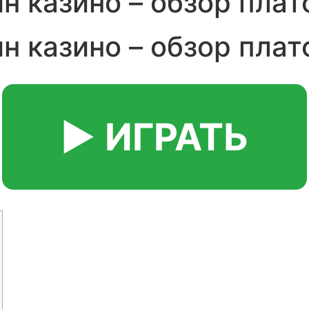
йн казино – обзор пла
йн казино – обзор пла
▶️ ИГРАТЬ