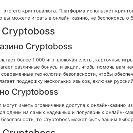
– это его криптовалюта. Платформа использует крипто
о вы можете играть в онлайн-казино, не беспокоясь о 
 Cryptoboss
азино Cryptoboss
агает более 1 000 игр, включая слоты, карточные игры
агает различные бонусы и акции, чтобы помочь вам нач
т современные технологии безопасности, чтобы обеспе
лагает поддержку нескольких языков, включая русский
но Cryptoboss
 могут иметь ограничения доступа к онлайн-казино из
тся одним из самых надежных и популярных онлайн-кази
 безопасность, то Cryptoboss может быть вашим выбо
 Cryptoboss