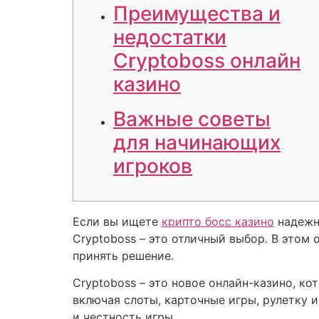
Преимущества и
недостатки
Cryptoboss онлайн
казино
Важные советы
для начинающих
игроков
Если вы ищете
крипто босс казино
надежно
Cryptoboss – это отличный выбор. В это
принять решение.
Cryptoboss – это новое онлайн-казино, к
включая слоты, карточные игры, рулетку 
и честность игры.