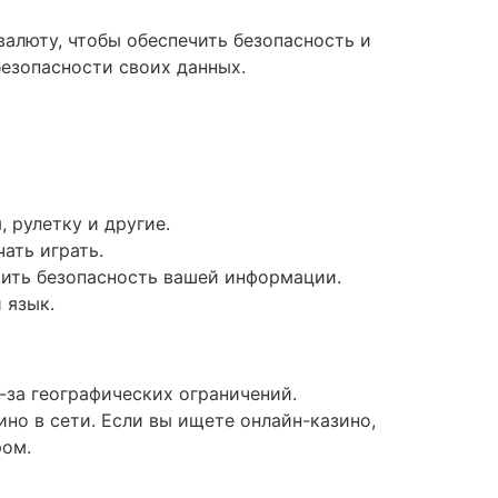
валюту, чтобы обеспечить безопасность и
безопасности своих данных.
, рулетку и другие.
ать играть.
чить безопасность вашей информации.
 язык.
-за географических ограничений.
но в сети. Если вы ищете онлайн-казино,
ром.