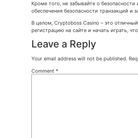
Кроме того, не забывайте о безопасности 
обеспечения безопасности транзакций и 
В целом, Cryptoboss Casino – это отличн
регистрацию на сайте и начать играть, ч
Leave a Reply
Your email address will not be published.
Req
Comment
*