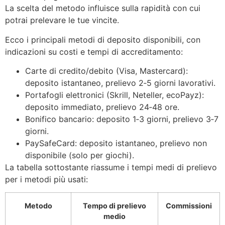
La scelta del metodo influisce sulla rapidità con cui
potrai prelevare le tue vincite.
Ecco i principali metodi di deposito disponibili, con
indicazioni su costi e tempi di accreditamento:
Carte di credito/debito (Visa, Mastercard):
deposito istantaneo, prelievo 2‑5 giorni lavorativi.
Portafogli elettronici (Skrill, Neteller, ecoPayz):
deposito immediato, prelievo 24‑48 ore.
Bonifico bancario: deposito 1‑3 giorni, prelievo 3‑7
giorni.
PaySafeCard: deposito istantaneo, prelievo non
disponibile (solo per giochi).
La tabella sottostante riassume i tempi medi di prelievo
per i metodi più usati:
Metodo
Tempo di prelievo
Commissioni
medio