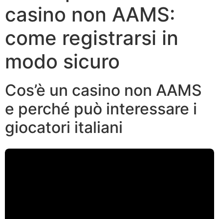
casino non AAMS:
come registrarsi in
modo sicuro
Cos’è un casino non AAMS
e perché può interessare i
giocatori italiani