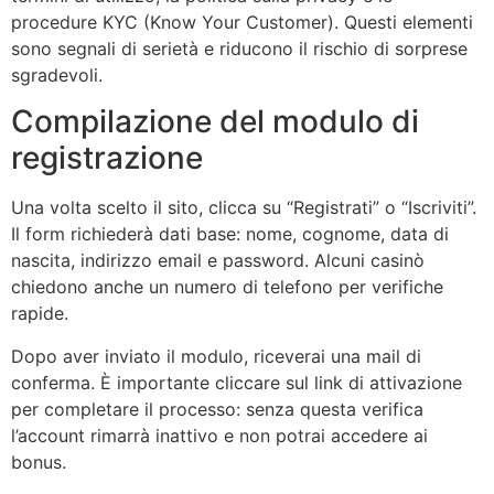
procedure KYC (Know Your Customer). Questi elementi
sono segnali di serietà e riducono il rischio di sorprese
sgradevoli.
Compilazione del modulo di
registrazione
Una volta scelto il sito, clicca su “Registrati” o “Iscriviti”.
Il form richiederà dati base: nome, cognome, data di
nascita, indirizzo email e password. Alcuni casinò
chiedono anche un numero di telefono per verifiche
rapide.
Dopo aver inviato il modulo, riceverai una mail di
conferma. È importante cliccare sul link di attivazione
per completare il processo: senza questa verifica
l’account rimarrà inattivo e non potrai accedere ai
bonus.