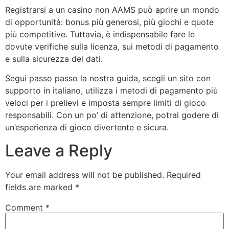
Registrarsi a un casino non AAMS può aprire un mondo
di opportunità: bonus più generosi, più giochi e quote
più competitive. Tuttavia, è indispensabile fare le
dovute verifiche sulla licenza, sui metodi di pagamento
e sulla sicurezza dei dati.
Segui passo passo la nostra guida, scegli un sito con
supporto in italiano, utilizza i metodi di pagamento più
veloci per i prelievi e imposta sempre limiti di gioco
responsabili. Con un po’ di attenzione, potrai godere di
un’esperienza di gioco divertente e sicura.
Leave a Reply
Your email address will not be published.
Required
fields are marked
*
Comment
*