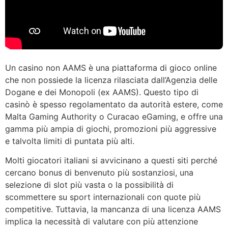
Un casino non AAMS è una piattaforma di gioco online
che non possiede la licenza rilasciata dall’Agenzia delle
Dogane e dei Monopoli (ex AAMS). Questo tipo di
casinò è spesso regolamentato da autorità estere, come
Malta Gaming Authority o Curacao eGaming, e offre una
gamma più ampia di giochi, promozioni più aggressive
e talvolta limiti di puntata più alti.
Molti giocatori italiani si avvicinano a questi siti perché
cercano bonus di benvenuto più sostanziosi, una
selezione di slot più vasta o la possibilità di
scommettere su sport internazionali con quote più
competitive. Tuttavia, la mancanza di una licenza AAMS
implica la necessità di valutare con più attenzione