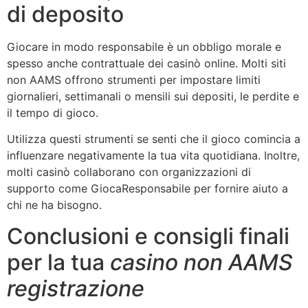
di deposito
Giocare in modo responsabile è un obbligo morale e
spesso anche contrattuale dei casinò online. Molti siti
non AAMS offrono strumenti per impostare limiti
giornalieri, settimanali o mensili sui depositi, le perdite e
il tempo di gioco.
Utilizza questi strumenti se senti che il gioco comincia a
influenzare negativamente la tua vita quotidiana. Inoltre,
molti casinò collaborano con organizzazioni di
supporto come GiocaResponsabile per fornire aiuto a
chi ne ha bisogno.
Conclusioni e consigli finali
per la tua
casino non AAMS
registrazione