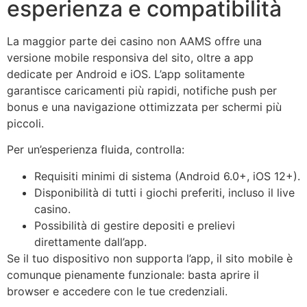
esperienza e compatibilità
La maggior parte dei casino non AAMS offre una
versione mobile responsiva del sito, oltre a app
dedicate per Android e iOS. L’app solitamente
garantisce caricamenti più rapidi, notifiche push per
bonus e una navigazione ottimizzata per schermi più
piccoli.
Per un’esperienza fluida, controlla:
Requisiti minimi di sistema (Android 6.0+, iOS 12+).
Disponibilità di tutti i giochi preferiti, incluso il live
casino.
Possibilità di gestire depositi e prelievi
direttamente dall’app.
Se il tuo dispositivo non supporta l’app, il sito mobile è
comunque pienamente funzionale: basta aprire il
browser e accedere con le tue credenziali.