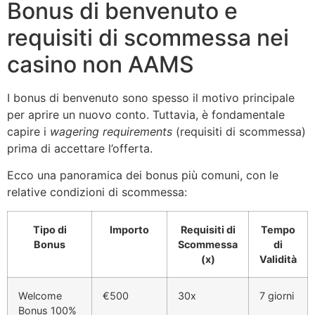
Bonus di benvenuto e
requisiti di scommessa nei
casino non AAMS
I bonus di benvenuto sono spesso il motivo principale
per aprire un nuovo conto. Tuttavia, è fondamentale
capire i
wagering requirements
(requisiti di scommessa)
prima di accettare l’offerta.
Ecco una panoramica dei bonus più comuni, con le
relative condizioni di scommessa:
Tipo di
Importo
Requisiti di
Tempo
Bonus
Scommessa
di
(x)
Validità
Welcome
€500
30x
7 giorni
Bonus 100%