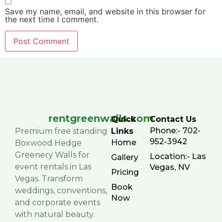
Save my name, email, and website in this browser for
the next time I comment.
rentgreenwalls.com
Quick
Contact Us
Phone:- 702-
Premium free standing
Links
952-3942
Home
Boxwood Hedge
Greenery Walls for
Location:- Las
Gallery
event rentals in Las
Vegas, NV
Pricing
Vegas. Transform
Book
weddings, conventions,
Now
and corporate events
with natural beauty.