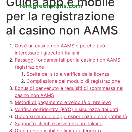
Guida app e mobile
rentgreenwalls.com
per la registrazione
al casino non AAMS
Cos’è un casino non AAMS e perché può
interessare i giocatori italiani
Passaggi fondamentali per la casino non AAMS
registrazione
Scelta del sito e verifica della licenza
Compilazione del modulo di registrazione
Bonus di benvenuto e requisiti di scommessa nei
casino non AAMS
Metodi di pagamento e velocità di prelievo
Verifica dell’identità (KYC) e sicurezza dei dati
Gioco su mobile e app: esperienza e compatibilità
Supporto clienti e assistenza in italiano
Gioco responsabile e limiti di deposito