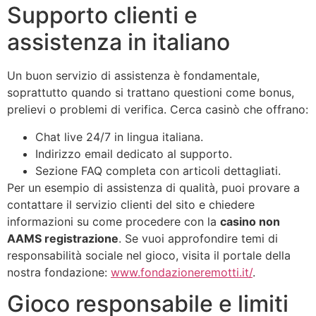
Supporto clienti e
assistenza in italiano
Un buon servizio di assistenza è fondamentale,
soprattutto quando si trattano questioni come bonus,
prelievi o problemi di verifica. Cerca casinò che offrano:
Chat live 24/7 in lingua italiana.
Indirizzo email dedicato al supporto.
Sezione FAQ completa con articoli dettagliati.
Per un esempio di assistenza di qualità, puoi provare a
contattare il servizio clienti del sito e chiedere
informazioni su come procedere con la
casino non
AAMS registrazione
. Se vuoi approfondire temi di
responsabilità sociale nel gioco, visita il portale della
nostra fondazione:
www.fondazioneremotti.it/
.
Gioco responsabile e limiti