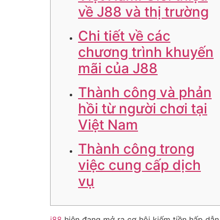
về J88 và thị trường
Chi tiết về các
chương trình khuyến
mãi của J88
Thành công và phản
hồi từ người chơi tại
Việt Nam
Thành công trong
việc cung cấp dịch
vụ
j88
hiện đang mở ra cơ hội kiếm tiền hấp dẫn 