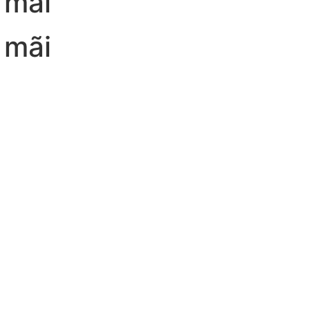
 mãi
Home
Gallery
Pricing
Book Now
 mãi