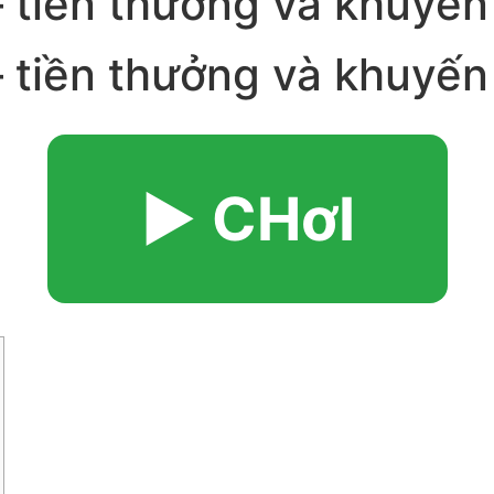
– tiền thưởng và khuyến
– tiền thưởng và khuyến
▶️ CHơI