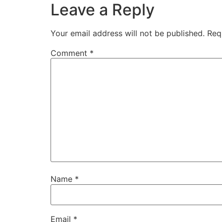
Leave a Reply
Your email address will not be published.
Req
Comment
*
Name
*
Email
*