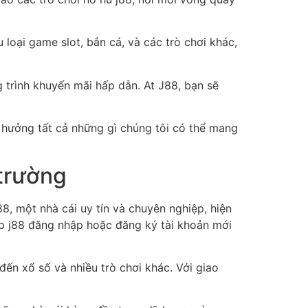
 loại game slot, bắn cá, và các trò chơi khác,
g trình khuyến mãi hấp dẫn. At J88, bạn sẽ
 hưởng tất cả những gì chúng tôi có thể mang
 trường
8, một nhà cái uy tín và chuyên nghiệp, hiện
ập j88 đăng nhập hoặc đăng ký tài khoản mới
đến xổ số và nhiều trò chơi khác. Với giao