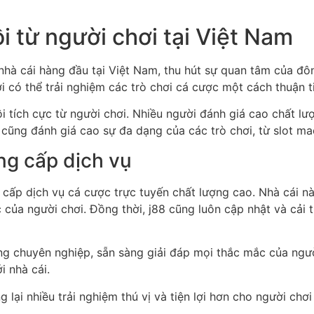
 từ người chơi tại Việt Nam
nhà cái hàng đầu tại Việt Nam, thu hút sự quan tâm của đô
i có thể trải nghiệm các trò chơi cá cược một cách thuận t
 tích cực từ người chơi. Nhiều người đánh giá cao chất lượ
cũng đánh giá cao sự đa dạng của các trò chơi, từ slot mac
ng cấp dịch vụ
g cấp dịch vụ cá cược trực tuyến chất lượng cao. Nhà cái
 của người chơi. Đồng thời, j88 cũng luôn cập nhật và cải t
àng chuyên nghiệp, sẵn sàng giải đáp mọi thắc mắc của ngư
i nhà cái.
g lại nhiều trải nghiệm thú vị và tiện lợi hơn cho người chơi