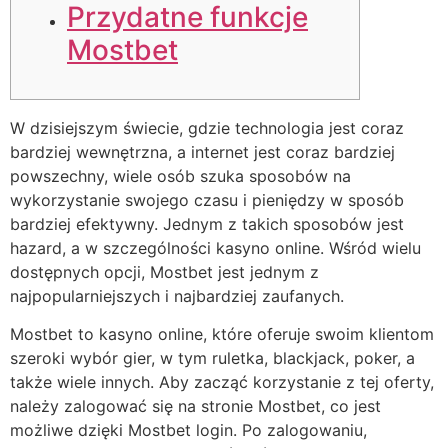
Przydatne funkcje
Mostbet
W dzisiejszym świecie, gdzie technologia jest coraz
bardziej wewnętrzna, a internet jest coraz bardziej
powszechny, wiele osób szuka sposobów na
wykorzystanie swojego czasu i pieniędzy w sposób
bardziej efektywny. Jednym z takich sposobów jest
hazard, a w szczególności kasyno online. Wśród wielu
dostępnych opcji, Mostbet jest jednym z
najpopularniejszych i najbardziej zaufanych.
Mostbet to kasyno online, które oferuje swoim klientom
szeroki wybór gier, w tym ruletka, blackjack, poker, a
także wiele innych. Aby zacząć korzystanie z tej oferty,
należy zalogować się na stronie Mostbet, co jest
możliwe dzięki Mostbet login. Po zalogowaniu,