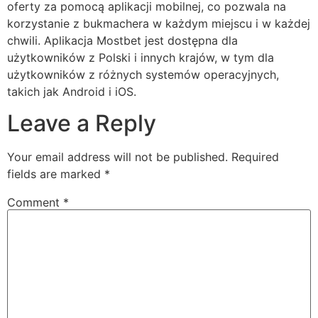
oferty za pomocą aplikacji mobilnej, co pozwala na
korzystanie z bukmachera w każdym miejscu i w każdej
chwili. Aplikacja Mostbet jest dostępna dla
użytkowników z Polski i innych krajów, w tym dla
użytkowników z różnych systemów operacyjnych,
takich jak Android i iOS.
Leave a Reply
Your email address will not be published.
Required
fields are marked
*
Comment
*