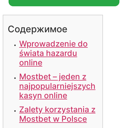
Содержимое
Wprowadzenie do
świata hazardu
online
Mostbet – jeden z
najpopularniejszych
kasyn online
Zalety korzystania z
Mostbet w Polsce