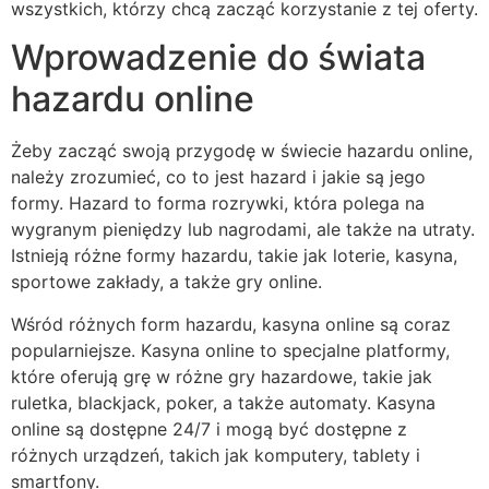
wszystkich, którzy chcą zacząć korzystanie z tej oferty.
Wprowadzenie do świata
hazardu online
Żeby zacząć swoją przygodę w świecie hazardu online,
należy zrozumieć, co to jest hazard i jakie są jego
formy. Hazard to forma rozrywki, która polega na
wygranym pieniędzy lub nagrodami, ale także na utraty.
Istnieją różne formy hazardu, takie jak loterie, kasyna,
sportowe zakłady, a także gry online.
Wśród różnych form hazardu, kasyna online są coraz
popularniejsze. Kasyna online to specjalne platformy,
które oferują grę w różne gry hazardowe, takie jak
ruletka, blackjack, poker, a także automaty. Kasyna
online są dostępne 24/7 i mogą być dostępne z
różnych urządzeń, takich jak komputery, tablety i
smartfony.