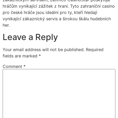
hráčům vynikající zážitek z hraní. Tyto zahraniční casino
pro české hráče jsou ideální pro ty, kteří hledají
vynikající zákaznický servis a širokou škálu hudebních
her.
Leave a Reply
Your email address will not be published.
Required
fields are marked
*
Comment
*