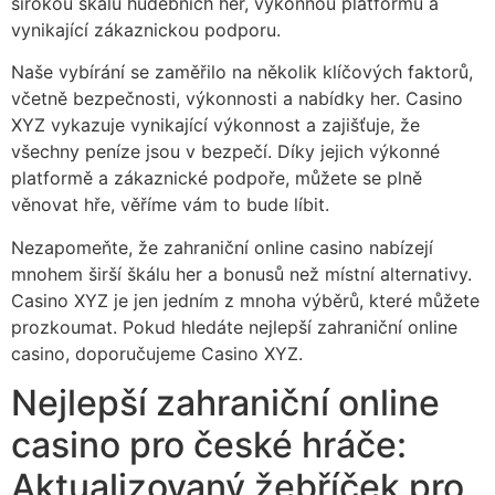
širokou škálu hudebních her, výkonnou platformu a
vynikající zákaznickou podporu.
Naše vybírání se zaměřilo na několik klíčových faktorů,
včetně bezpečnosti, výkonnosti a nabídky her. Casino
XYZ vykazuje vynikající výkonnost a zajišťuje, že
všechny peníze jsou v bezpečí. Díky jejich výkonné
platformě a zákaznické podpoře, můžete se plně
věnovat hře, věříme vám to bude líbit.
Nezapomeňte, že zahraniční online casino nabízejí
mnohem širší škálu her a bonusů než místní alternativy.
Casino XYZ je jen jedním z mnoha výběrů, které můžete
prozkoumat. Pokud hledáte nejlepší zahraniční online
casino, doporučujeme Casino XYZ.
Nejlepší zahraniční online
casino pro české hráče:
Aktualizovaný žebříček pro