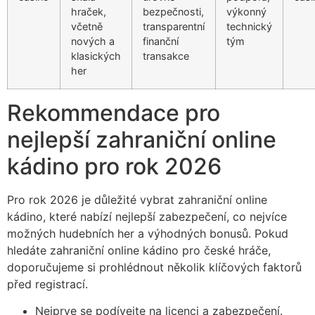
hraček,
bezpečnosti,
výkonný
včetně
transparentní
technický
nových a
finanční
tým
klasických
transakce
her
Rekommendace pro
nejlepší zahraniční online
kádino pro rok 2026
Pro rok 2026 je důležité vybrat zahraniční online
kádino, které nabízí nejlepší zabezpečení, co nejvíce
možných hudebních her a výhodných bonusů. Pokud
hledáte zahraniční online kádino pro české hráče,
doporučujeme si prohlédnout několik klíčových faktorů
před registrací.
Nejprve se podívejte na licenci a zabezpečení.