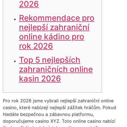
2026
Rekommendace pro
nejlepší zahraniční
online kádino pro
rok 2026
Top 5 nejlepších
zahraničních online
kasin 2026
Pro rok 2026 jsme vybrali nejlepší zahraniční online
casino, které nabízejí nejlepší zážitek hráčům. Pokud
hledáte bezpečnou a zábavnou platformu,
doporučujeme casino XYZ. Toto online casino nabízí