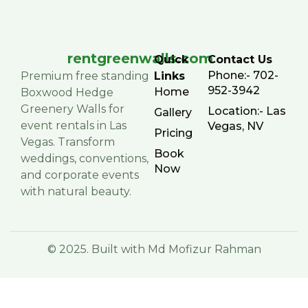
rentgreenwalls.com
Quick
Contact Us
Phone:- 702-
Premium free standing
Links
952-3942
Home
Boxwood Hedge
Greenery Walls for
Location:- Las
Gallery
event rentals in Las
Vegas, NV
Pricing
Vegas. Transform
Book
weddings, conventions,
Now
and corporate events
with natural beauty.
© 2025. Built with Md Mofizur Rahman