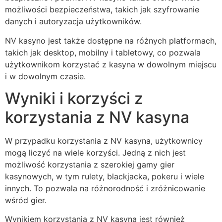
możliwości bezpieczeństwa, takich jak szyfrowanie
danych i autoryzacja użytkowników.
NV kasyno jest także dostępne na różnych platformach,
takich jak desktop, mobilny i tabletowy, co pozwala
użytkownikom korzystać z kasyna w dowolnym miejscu
i w dowolnym czasie.
Wyniki i korzyści z
korzystania z NV kasyna
W przypadku korzystania z NV kasyna, użytkownicy
mogą liczyć na wiele korzyści. Jedną z nich jest
możliwość korzystania z szerokiej gamy gier
kasynowych, w tym rulety, blackjacka, pokeru i wiele
innych. To pozwala na różnorodność i zróżnicowanie
wśród gier.
Wynikiem korzystania z NV kasyna jest również