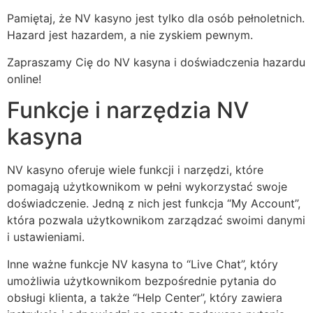
Pamiętaj, że NV kasyno jest tylko dla osób pełnoletnich.
Hazard jest hazardem, a nie zyskiem pewnym.
Zapraszamy Cię do NV kasyna i doświadczenia hazardu
online!
Funkcje i narzędzia NV
kasyna
NV kasyno oferuje wiele funkcji i narzędzi, które
pomagają użytkownikom w pełni wykorzystać swoje
doświadczenie. Jedną z nich jest funkcja “My Account”,
która pozwala użytkownikom zarządzać swoimi danymi
i ustawieniami.
Inne ważne funkcje NV kasyna to “Live Chat”, który
umożliwia użytkownikom bezpośrednie pytania do
obsługi klienta, a także “Help Center”, który zawiera