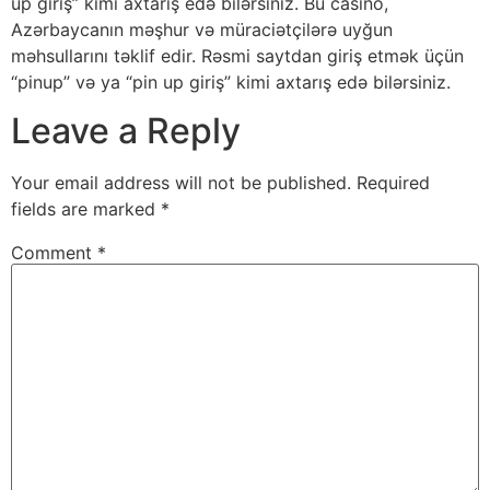
up giriş” kimi axtarış edə bilərsiniz. Bu casino,
Azərbaycanın məşhur və müraciətçilərə uyğun
məhsullarını təklif edir. Rəsmi saytdan giriş etmək üçün
“pinup” və ya “pin up giriş” kimi axtarış edə bilərsiniz.
Leave a Reply
Your email address will not be published.
Required
fields are marked
*
Comment
*