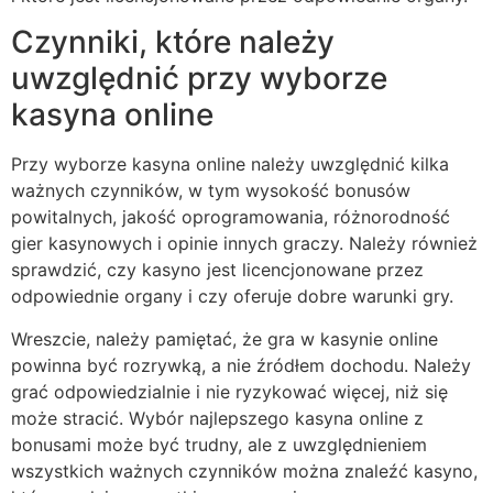
Czynniki, które należy
uwzględnić przy wyborze
kasyna online
Przy wyborze kasyna online należy uwzględnić kilka
ważnych czynników, w tym wysokość bonusów
powitalnych, jakość oprogramowania, różnorodność
gier kasynowych i opinie innych graczy. Należy również
sprawdzić, czy kasyno jest licencjonowane przez
odpowiednie organy i czy oferuje dobre warunki gry.
Wreszcie, należy pamiętać, że gra w kasynie online
powinna być rozrywką, a nie źródłem dochodu. Należy
grać odpowiedzialnie i nie ryzykować więcej, niż się
może stracić. Wybór najlepszego kasyna online z
bonusami może być trudny, ale z uwzględnieniem
wszystkich ważnych czynników można znaleźć kasyno,