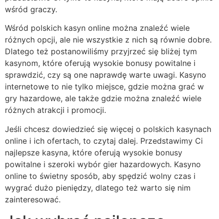
wśród graczy.
Wśród polskich kasyn online można znaleźć wiele
różnych opcji, ale nie wszystkie z nich są równie dobre.
Dlatego też postanowiliśmy przyjrzeć się bliżej tym
kasynom, które oferują wysokie bonusy powitalne i
sprawdzić, czy są one naprawdę warte uwagi. Kasyno
internetowe to nie tylko miejsce, gdzie można grać w
gry hazardowe, ale także gdzie można znaleźć wiele
różnych atrakcji i promocji.
Jeśli chcesz dowiedzieć się więcej o polskich kasynach
online i ich ofertach, to czytaj dalej. Przedstawimy Ci
najlepsze kasyna, które oferują wysokie bonusy
powitalne i szeroki wybór gier hazardowych. Kasyno
online to świetny sposób, aby spędzić wolny czas i
wygrać dużo pieniędzy, dlatego też warto się nim
zainteresować.