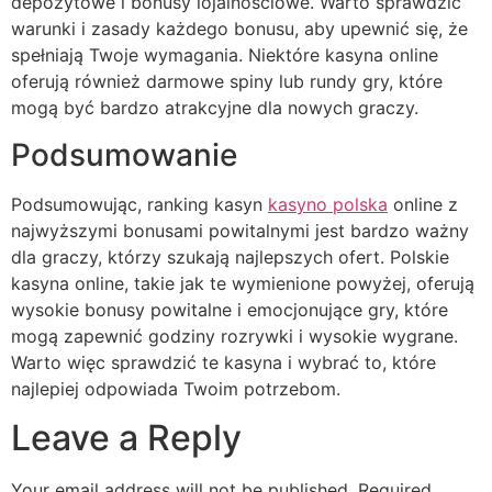
depozytowe i bonusy lojalnościowe. Warto sprawdzić
warunki i zasady każdego bonusu, aby upewnić się, że
spełniają Twoje wymagania. Niektóre kasyna online
oferują również darmowe spiny lub rundy gry, które
mogą być bardzo atrakcyjne dla nowych graczy.
Podsumowanie
Podsumowując, ranking kasyn
kasyno polska
online z
najwyższymi bonusami powitalnymi jest bardzo ważny
dla graczy, którzy szukają najlepszych ofert. Polskie
kasyna online, takie jak te wymienione powyżej, oferują
wysokie bonusy powitalne i emocjonujące gry, które
mogą zapewnić godziny rozrywki i wysokie wygrane.
Warto więc sprawdzić te kasyna i wybrać to, które
najlepiej odpowiada Twoim potrzebom.
Leave a Reply
Your email address will not be published.
Required