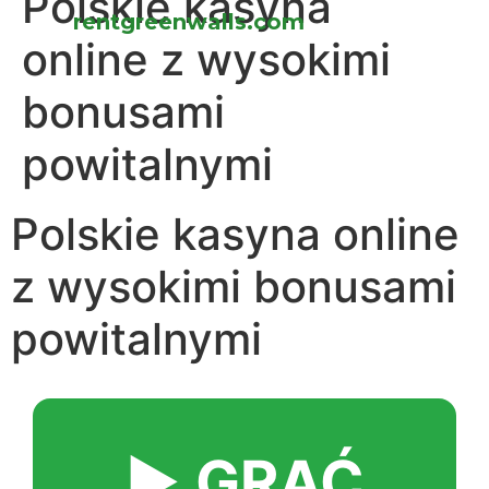
Polskie kasyna
rentgreenwalls.com
online z wysokimi
bonusami
powitalnymi
Polskie kasyna online
z wysokimi bonusami
powitalnymi
▶️ GRAĆ