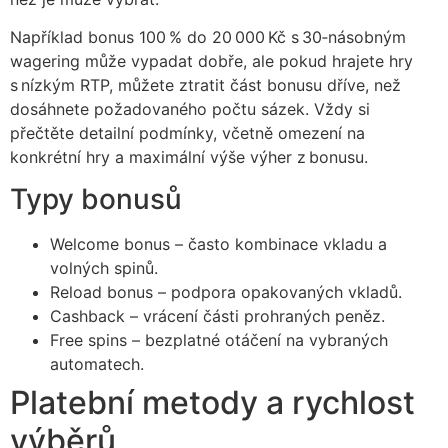
Například bonus 100 % do 20 000 Kč s 30‑násobným
wagering může vypadat dobře, ale pokud hrajete hry
s nízkým RTP, můžete ztratit část bonusu dříve, než
dosáhnete požadovaného počtu sázek. Vždy si
přečtěte detailní podmínky, včetně omezení na
konkrétní hry a maximální výše výher z bonusu.
Typy bonusů
Welcome bonus – často kombinace vkladu a
volných spinů.
Reload bonus – podpora opakovaných vkladů.
Cashback – vrácení části prohraných peněz.
Free spins – bezplatné otáčení na vybraných
automatech.
Platební metody a rychlost
výběrů