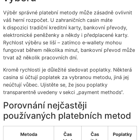
Výběr správné platební metody může zásadně ovlivnit
váš herní rozpočet. U zahraničních casin máte
k dispozici tradiční kreditní karty, bankovní převody,
elektronické peněženky a někdy i předplacené karty.
Rychlost výběru se liší – zatímco e‑wallety mohou
fungovat během několika minut, bankovní převod může
trvat až několik pracovních dní.
Kromě rychlosti je důležité sledovat poplatky. Některá
casina si účtují poplatek za vybranou metodu, jiná jej
neúčtují vůbec. Ujistěte se, že jsou poplatky
transparentně uvedeny v sekci „payment methods“.
Porovnání nejčastěji
používaných platebních metod
Metoda
Čas
Čas
Poplatky