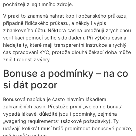
pocházejí z legitimního zdroje.
V praxi to znamená nahrát kopii občanského průkazu,
případně řidičského průkazu, a někdy i výpis
z bankovního účtu. Některá casina umožňují zrychlenou
verifikaci pomocí selfie s dokladem. Při výběru casina
hledejte ty, které mají transparentní instrukce a rychlý
čas zpracování KYC, protože dlouhá čekací doba může
zničit radost z výhry.
Bonuse a podmínky – na co
si dát pozor
Bonusová nabídka je často hlavním lákadlem
zahraničních casin. Přestože první „welcome bonus“
vypadá lákavě, důležité jsou i podmínky, zejména
„wagering requirements“ (sázkové požadavky). Ty
udávají, kolikrát musí hráč promítnout bonusové peníze,
než je může vybrat.